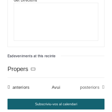
Get Directions
Botiga
Projectes
Contacte
Esdeveniments at this recinte
Propers
Selecciona
una
data.
Esdeveniments
Esdeveniments
anteriors
Avui
posteriors
Subscriviu-vos al calendari