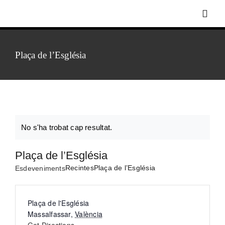
Skip
Toggl
to
Navig
content
Plaça de l’Església
Inici
Biografia
Discografia
No s'ha trobat cap resultat.
Notice
Plaça de l’Església
Foto-vídeo
Recintes
Plaça de l’Església
Esdeveniments
Agenda
Address
Plaça de l'Església
Massalfassar
,
València
Notícies