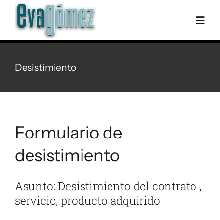
Skip
to
Togg
content
Navig
Inici
Desistimiento
Biografia
Discografia
Formulario de
desistimiento
Foto-vídeo
Asunto: Desistimiento del contrato ,
Agenda
servicio, producto adquirido