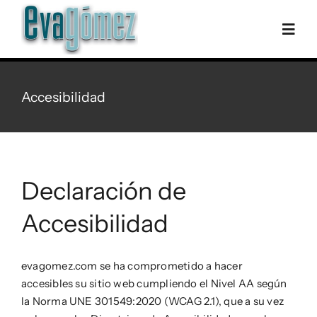
Skip
to
Togg
content
Navig
Inici
Accesibilidad
Biografia
Discografia
Declaración de
Accesibilidad
Foto-vídeo
evagomez.com se ha comprometido a hacer
Agenda
accesibles su sitio web cumpliendo el Nivel AA según
la Norma UNE 301549:2020 (WCAG 2.1), que a su vez