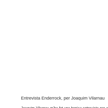
Entrevista Enderrock, per Joaquim Vilarnau
Joaquim Vilarnau m'ha fet una bonica entrevista per a