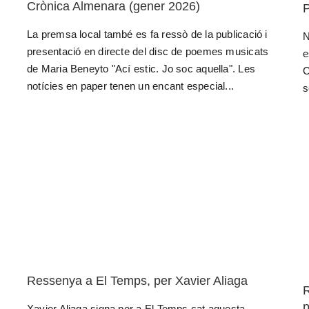
Crònica Almenara (gener 2026)
P
La premsa local també es fa ressò de la publicació i
N
presentació en directe del disc de poemes musicats
e
de Maria Beneyto "Ací estic. Jo soc aquella". Les
C
notícies en paper tenen un encant especial...
s
Ressenya a El Temps, per Xavier Aliaga
R
p
Xavier Aliaga signa per a El Temps.cat aquesta