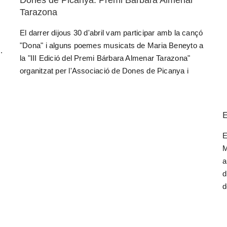
Dones de Picanya: Premi Bárbara Almenar
Tarazona
El darrer dijous 30 d'abril vam participar amb la cançó
"Dona" i alguns poemes musicats de Maria Beneyto a
.
la "III Edició del Premi Bárbara Almenar Tarazona"
organitzat per l'Associació de Dones de Picanya i
E
E
M
a
d
d