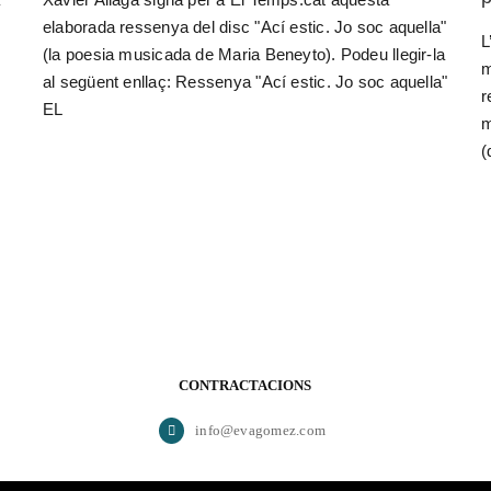
elaborada ressenya del disc "Ací estic. Jo soc aquella"
L
(la poesia musicada de Maria Beneyto). Podeu llegir-la
m
al següent enllaç: Ressenya "Ací estic. Jo soc aquella"
r
EL
m
(
CONTRACTACIONS
info@evagomez.com