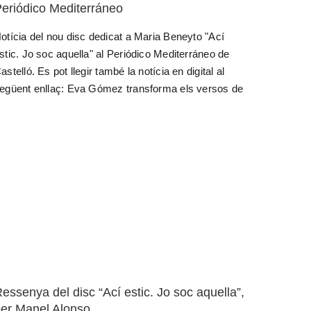
eriódico Mediterráneo
otícia del nou disc dedicat a Maria Beneyto "Ací
stic. Jo soc aquella" al Periódico Mediterráneo de
astelló. Es pot llegir també la notícia en digital al
egüent enllaç: Eva Gómez transforma els versos de
essenya del disc “Ací estic. Jo soc aquella”,
er Manel Alonso