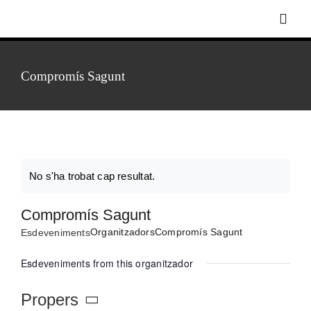
Skip
Toggl
to
Navig
content
Compromís Sagunt
Inici
Biografia
Discografia
No s'ha trobat cap resultat.
Notice
Compromís Sagunt
Foto-vídeo
Organitzadors
Compromís Sagunt
Esdeveniments
Agenda
Esdeveniments from this organitzador
Propers
Notícies