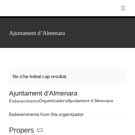
Skip
Toggl
to
Navig
content
Ajuntament d’Almenara
Inici
Biografia
Discografia
No s'ha trobat cap resultat.
Notice
Ajuntament d’Almenara
Foto-vídeo
Organitzadors
Ajuntament d’Almenara
Esdeveniments
Agenda
Esdeveniments from this organitzador
Propers
Notícies