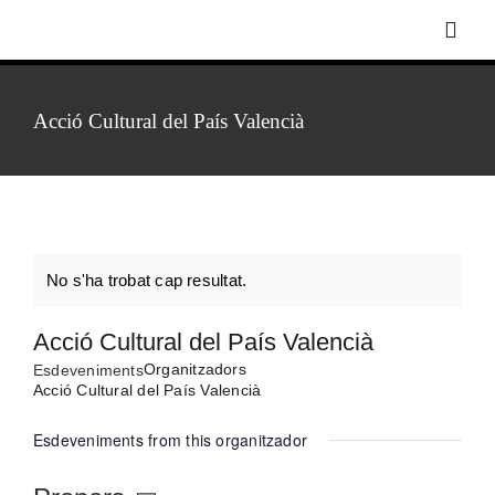
Skip
Toggl
to
Navig
content
Acció Cultural del País Valencià
Inici
Biografia
Discografia
No s'ha trobat cap resultat.
Notice
Acció Cultural del País Valencià
Foto-vídeo
Organitzadors
Esdeveniments
Acció Cultural del País Valencià
Agenda
Esdeveniments from this organitzador
Notícies