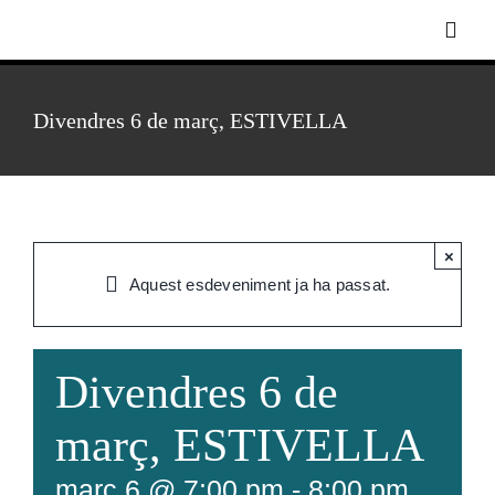
Skip
Toggl
to
Navig
content
Divendres 6 de març, ESTIVELLA
Inici
Biografia
×
Discografia
Aquest esdeveniment ja ha passat.
Foto-vídeo
Divendres 6 de
Agenda
març, ESTIVELLA
març 6 @ 7:00 pm
-
8:00 pm
Notícies