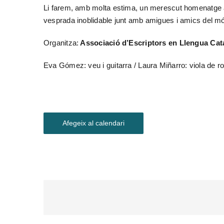
Li farem, amb molta estima, un merescut homenatge 
vesprada inoblidable junt amb amigues i amics del món
Organitza:
Associació d’Escriptors en Llengua Cat
Eva Gómez: veu i guitarra / Laura Miñarro: viola de rod
Afegeix al calendari